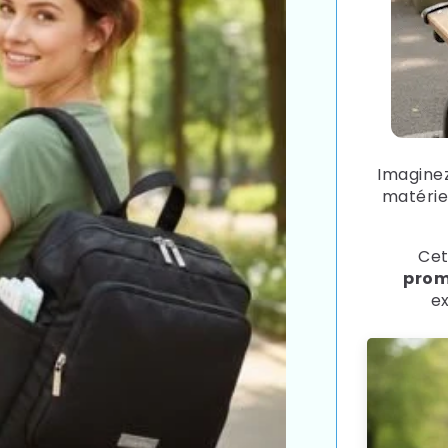
Imaginez
matérie
Cet
prom
e