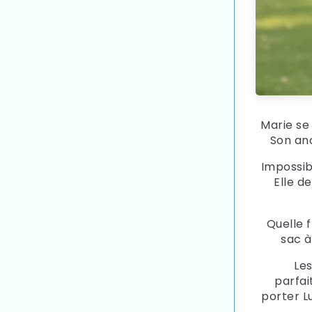
Marie se 
Son anc
Impossib
Elle d
Quelle f
sac à
Le
parfai
porter L