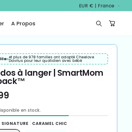
P
EUR € | France
a
y
er
A Propos
Panier
s
/
r
et plus de 978 familles ont adopté Cheelove
ila
Davilus pour leur quotidien avec bébé
é
 dos à langer | SmartMom
g
pack™
i
o
n
isponible en stock.
 SIGNATURE
CARAMEL CHIC