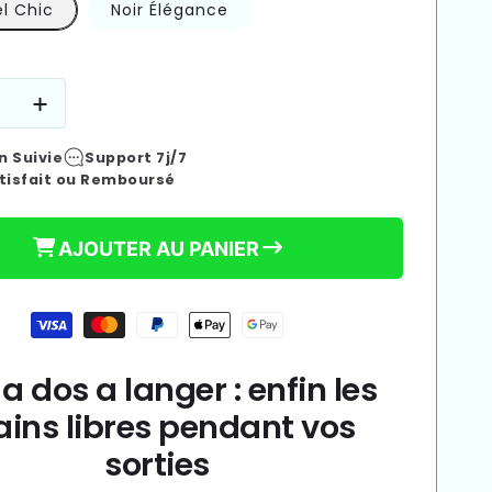
€60,99
Prix
l Chic
Noir Élégance
habituel
e
Augmenter
la
n Suivie
Support 7j/7
é
quantité
tisfait ou Remboursé
de
Sac
à
AJOUTER AU PANIER
dos
à
langer
|
Mom
SmartMom
ack™
Backpack™
a dos a langer : enfin les
ins libres pendant vos
sorties