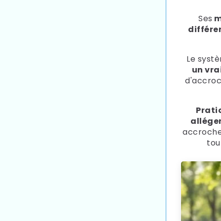
Ses
m
différe
Le systè
un vra
d'accro
Prati
alléger
accrocher
tou